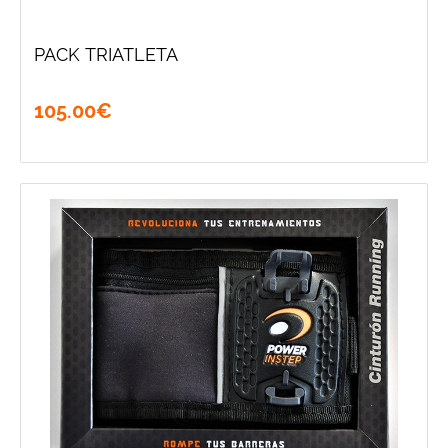
PACK TRIATLETA
105
.
00
€