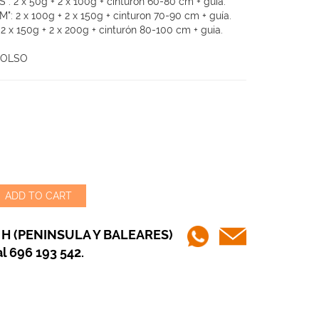
": 2 x 50g + 2 x 100g + cinturón 60-80 cm + guía.
M": 2 x 100g + 2 x 150g + cinturon 70-90 cm + guía.
2 x 150g + 2 x 200g + cinturón 80-100 cm + guia.
BOLSO
ADD TO CART
 H (PENINSULA Y BALEARES)
l 696 193 542.