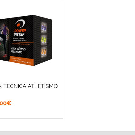
K TECNICA ATLETISMO
00
€