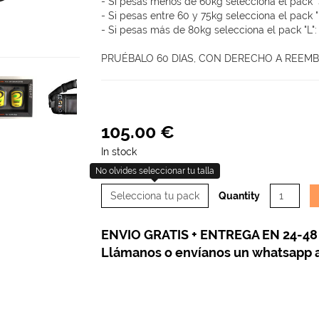
- Si pesas menos de 60kg selecciona el pack "S
- Si pesas entre 60 y 75kg selecciona el pack "
- Si pesas más de 80kg selecciona el pack "L": 
PRUÉBALO 60 DIAS, CON DERECHO A REEM
105
.
00
€
In stock
No olvides seleccionar tu talla
Quantity
ENVIO GRATIS + ENTREGA EN 24-48
Llámanos o envíanos un whatsapp a