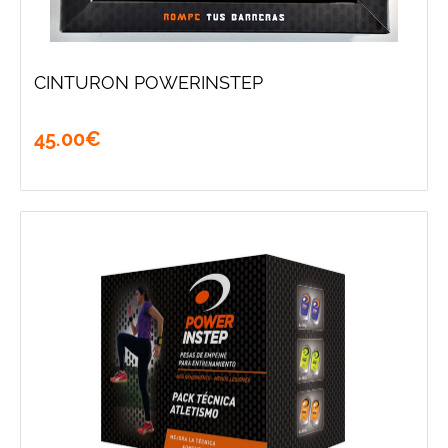
CINTURON POWERINSTEP
45
.
00
€