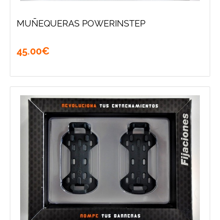
MUÑEQUERAS POWERINSTEP
45
.
00
€