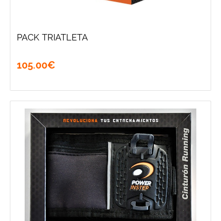
PACK TRIATLETA
105
.
00
€