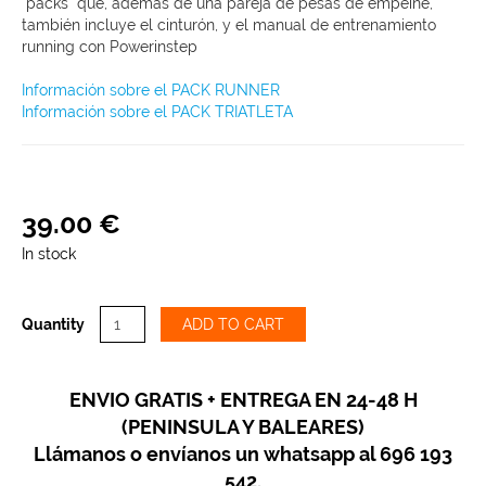
"packs" que, además de una pareja de pesas de empeine,
también incluye el cinturón, y el manual de entrenamiento
running con Powerinstep
Información sobre el PACK RUNNER
Información sobre el PACK TRIATLETA
39
.
00
€
In stock
Quantity
ADD TO CART
ENVIO GRATIS + ENTREGA EN 24-48 H
(PENINSULA Y BALEARES)
Llámanos o envíanos un whatsapp al 696 193
542.