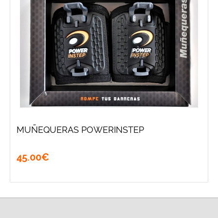
MUÑEQUERAS POWERINSTEP
45
.
00
€