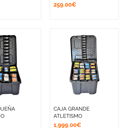
259
.
00
€
QUEÑA
CAJA GRANDE
MO
ATLETISMO
1,999
.
00
€