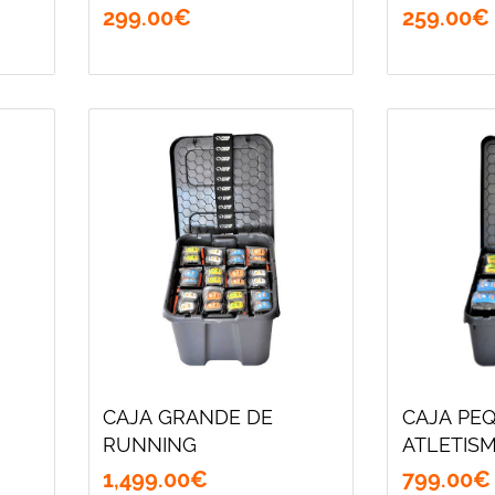
299
.
00
€
259
.
00
€
CAJA GRANDE DE
CAJA PE
RUNNING
ATLETIS
1,499
.
00
€
799
.
00
€