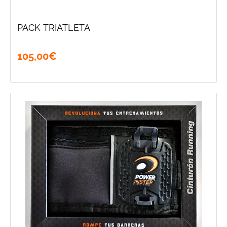
PACK TRIATLETA
105
,
00
€