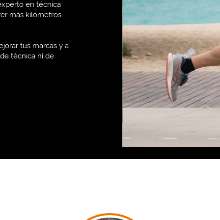
 experto en técnica
rer más kilómetros
jorar tus marcas y a
 de técnica ni de